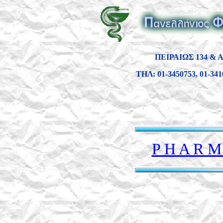
ΠΕΙΡΑΙΩΣ 134 &
ΤΗΛ: 01-3450753, 01-34
P H A R M 