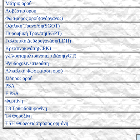
Μάτριο ορού
Ασβέστιο ορού
Φώσφορος ορού(ανόργανος)
Οξαλική Τρανσ/ση(SGOT)
Πυρουβική Τραν/ση(SGPT)
Γαλακτική Δεϋδρογονάση(LDH)
Κρεατινοκινάση(CPK)
γ-Γλουταμυλτρανσπεπτιδάση(γGT)
Ψευδοχολινεστεράση
Αλκαλική Φωσφατάση ορού
Σίδηρος ορού
PSA
F PSA
Φεριτίνη
T3 Τριιωδοθυρονίνη
T4 Θυροξίνη
TSH Θυρεοειδοτρόπος ορμόνη