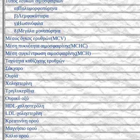
Τύπος λευκών αιμοσφαιρίων
α)Πολυμορφοπύρηνα
β)Λεμφοκύτταρα
γ)Ηωσινόφιλα
δ)Μεγάλα μονοπύρηνα
Μέσος όγκος ερυθρών(MCV)
Μέση πυκνότητα αιμοσφαιρίνης(MCHC)
Μέση συγκέντρωση αιμοσφαιρίνης(MCH)
Ταχύτητα καθίζησης ερυθρών
Σάκχαρο
Ουρία
Χοληστερίνη
Τριγλυκερίδια
Ουρικό οξύ
HDL-χοληστερόλη
LDL-χοληστερίνη
Κρεατινίνη ορού
Μαγνήσιο ορού
Κάλιο ορού