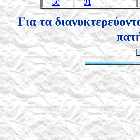
30
31
Για τα διανυκτερεύον
πατ