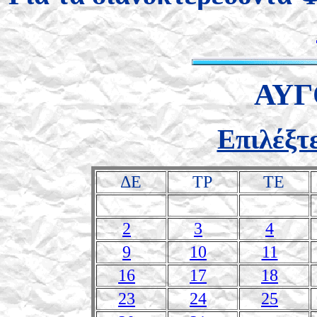
ΑΥΓ
Επιλέξτ
ΔΕ
ΤΡ
ΤΕ
2
3
4
9
10
11
16
17
18
23
24
25