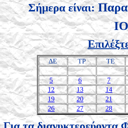
Παρα
Σήμερα είναι:
Ι
Επιλέξτ
ΔΕ
ΤΡ
ΤΕ
5
6
7
12
13
14
19
20
21
26
27
28
Για τα διανυκτερεύοντα 